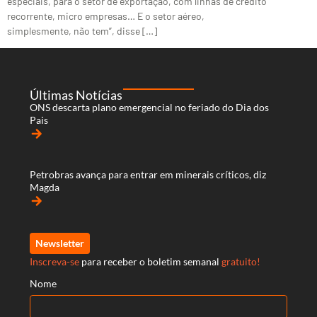
especiais, para o setor de exportação, com linhas de crédito
recorrente, micro empresas… E o setor aéreo,
simplesmente, não tem”, disse […]
Últimas Notícias
ONS descarta plano emergencial no feriado do Dia dos
Pais
arrow_forward
Petrobras avança para entrar em minerais críticos, diz
Magda
arrow_forward
Newsletter
Inscreva-se
para receber o boletim semanal
gratuito!
Nome