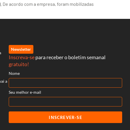
0). De acordo com a empresa, foram mobilizadas
Newsletter
a
Inscreva-se
para receber o boletim semanal
gratuito!
Nome
vai a
Seu melhor e-mail
INSCREVER-SE