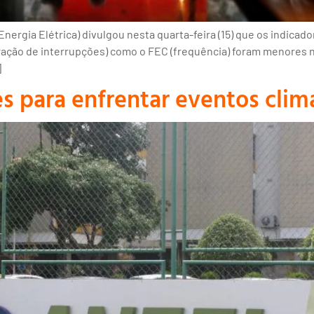
ergia Elétrica) divulgou nesta quarta-feira (15) que os indicad
ação de interrupções) como o FEC (frequência) foram menores 
]
es para enfrentar eventos clim