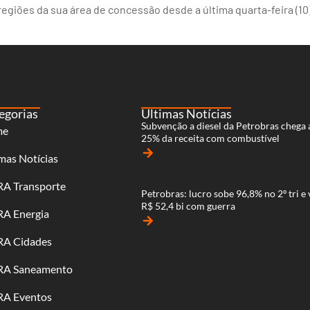
egiões da sua área de concessão desde a última quarta-feira (1
egorias
Últimas Notícias
Subvenção a diesel da Petrobras chega 
me
25% da receita com combustível
arrow_forward
mas Notícias
RA Transporte
Petrobras: lucro sobe 96,8% no 2º tri e 
R$ 52,4 bi com guerra
RA Energia
arrow_forward
RA Cidades
RA Saneamento
RA Eventos