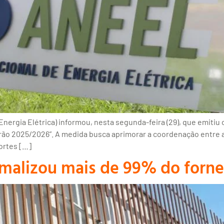
rgia Elétrica) informou, nesta segunda-feira (29), que emitiu of
ão 2025/2026”. A medida busca aprimorar a coordenação entre as
ortes […]
rmalizou mais de 99% do forn