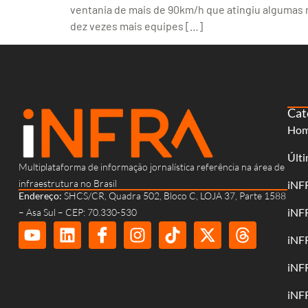
ventania de mais de 90km/h que atingiu algumas r
dez vezes mais equipes […]
Cat
Ho
Últi
Multiplataforma de informação jornalística referência na área de
infraestrutura no Brasil
iNF
Endereço:
SHCS/CR, Quadra 502, Bloco C, LOJA 37, Parte 1588
iNF
– Asa Sul – CEP: 70.330-530
iNF
iNF
iNF