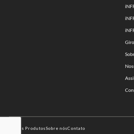
iNF
iNF
iNF
Gir
Sob
Nos
Assi
Con
Nossos Produtos
Sobre nós
Contato