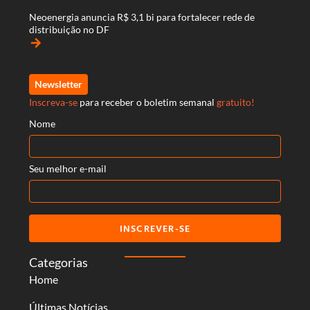
Neoenergia anuncia R$ 3,1 bi para fortalecer rede de
distribuição no DF
arrow_forward
Newsletter
Inscreva-se
para receber o boletim semanal
gratuito!
Nome
Seu melhor e-mail
INSCREVER-SE
Categorias
Home
Últimas Notícias