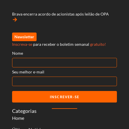
Brava encerra acordo de acionistas após leilão de OPA
arrow_forward
Newsletter
Inscreva-se
para receber o boletim semanal
gratuito!
Nome
Seu melhor e-mail
INSCREVER-SE
Categorias
Home