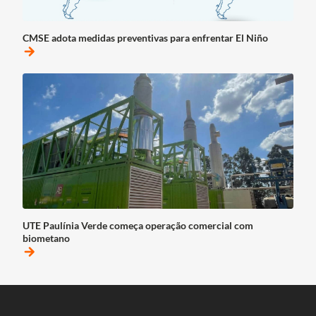
CMSE adota medidas preventivas para enfrentar El Niño
arrow_forward
UTE Paulínia Verde começa operação comercial com
biometano
arrow_forward