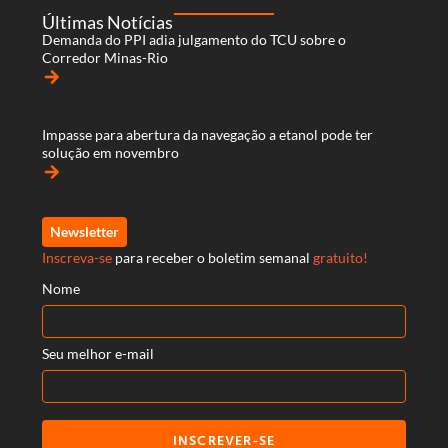
Últimas Notícias
Demanda do PPI adia julgamento do TCU sobre o
Corredor Minas-Rio
arrow_forward
Impasse para abertura da navegação a etanol pode ter
solução em novembro
arrow_forward
Newsletter
Inscreva-se
para receber o boletim semanal
gratuito!
Nome
Seu melhor e-mail
INSCREVER-SE