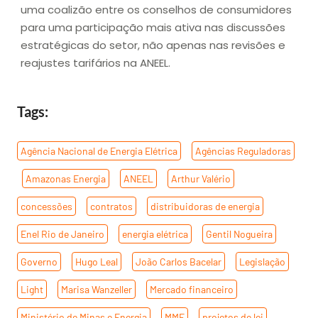
uma coalizão entre os conselhos de consumidores
para uma participação mais ativa nas discussões
estratégicas do setor, não apenas nas revisões e
reajustes tarifários na ANEEL.
Tags:
Agência Nacional de Energia Elétrica
,
Agências Reguladoras
,
Amazonas Energia
,
ANEEL
,
Arthur Valério
,
concessões
,
contratos
,
distribuidoras de energia
,
Enel Rio de Janeiro
,
energia elétrica
,
Gentil Nogueira
,
Governo
,
Hugo Leal
,
João Carlos Bacelar
,
Legislação
,
Light
,
Marisa Wanzeller
,
Mercado financeiro
,
Ministério de Minas e Energia
,
MME
,
projetos de lei
,