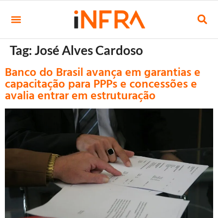
Tag:
José Alves Cardoso
Banco do Brasil avança em garantias e
capacitação para PPPs e concessões e
avalia entrar em estruturação