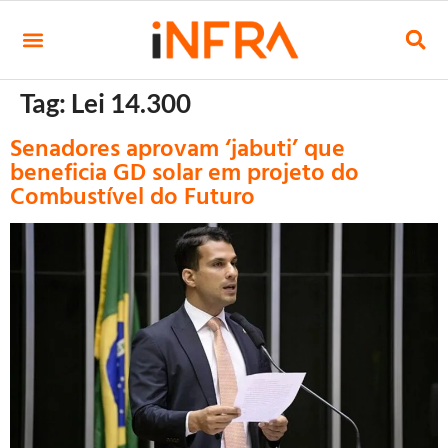
Tag:
Lei 14.300
Senadores aprovam ‘jabuti’ que
beneficia GD solar em projeto do
Combustível do Futuro