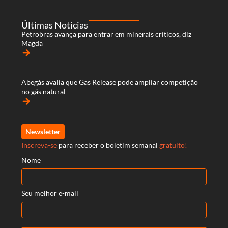
Últimas Notícias
Petrobras avança para entrar em minerais críticos, diz
Magda
arrow_forward
Abegás avalia que Gas Release pode ampliar competição
no gás natural
arrow_forward
Newsletter
Inscreva-se
para receber o boletim semanal
gratuito!
Nome
Seu melhor e-mail