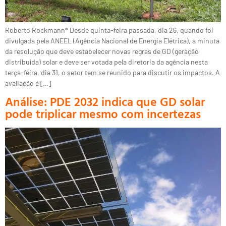
Roberto Rockmann* Desde quinta-feira passada, dia 26, quando foi
divulgada pela ANEEL (Agência Nacional de Energia Elétrica), a minuta
da resolução que deve estabelecer novas regras de GD (geração
distribuída) solar e deve ser votada pela diretoria da agência nesta
terça-feira, dia 31, o setor tem se reunido para discutir os impactos. A
avaliação é […]
Análise: PDE 2032 indica que GD solar
pode triplicar mesmo com incertezas