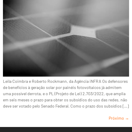
Leila Coimbra e Roberto Rockmann, da Agência iNFRA Os defensores
de benefícios à geração solar por painéis fotovoltaicos já admitem
uma possível derrota, e o PL (Projeto de Lei) 2.703/2022, que amplia
em seis meses o prazo para obter os subsídios do uso das redes, não
deve ser votado pelo Senado Federal. Como o prazo dos subsídios […]
Próximo
→