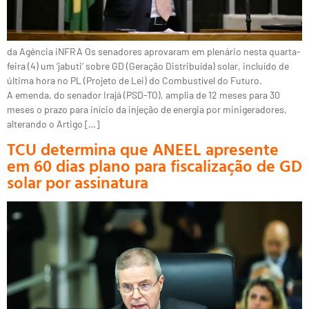
da Agência iNFRA Os senadores aprovaram em plenário nesta quarta-
feira (4) um ‘jabuti’ sobre GD (Geração Distribuída) solar, incluído de
última hora no PL (Projeto de Lei) do Combustível do Futuro.
A emenda, do senador Irajá (PSD-TO), amplia de 12 meses para 30
meses o prazo para início da injeção de energia por minigeradores,
alterando o Artigo […]
TCU determina que ANEEL apresente
em 60 dias plano para fiscalização de GD
solar por assinatura