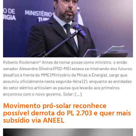
Roberto Rockmann* Antes de tomar posse como ministro, o então
senador Alexandre Silveira (PSD-MG) estava se inteirando dos futuros
desafios à frente do MME (Ministério de Minas e Energia), cargo que
assumiu oficialmente nesta segunda-feira (2), enquanto as entidades
do setor elétrico articulam as pautas que levarão aos primeiros
encontros com o novo governo. Solar: […]
Movimento pró-solar reconhece
possível derrota do PL 2.703 e quer mais
subsídio via ANEEL