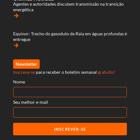
Agentes e autoridades discutem transmissão na transição
energética
arrow_forward
Equinor: Trecho do gasoduto de Raia em águas profundas é
entregue
arrow_forward
Newsletter
Inscreva-se
para receber o boletim semanal
gratuito!
Nome
Seu melhor e-mail
INSCREVER-SE