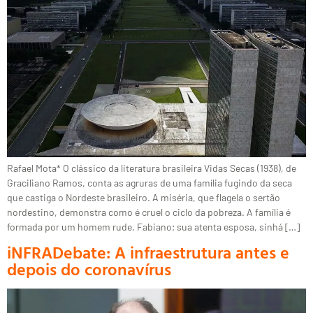
Rafael Mota* O clássico da literatura brasileira Vidas Secas (1938), de
Graciliano Ramos, conta as agruras de uma família fugindo da seca
que castiga o Nordeste brasileiro. A miséria, que flagela o sertão
nordestino, demonstra como é cruel o ciclo da pobreza. A família é
formada por um homem rude, Fabiano; sua atenta esposa, sinhá […]
iNFRADebate: A infraestrutura antes e
depois do coronavírus