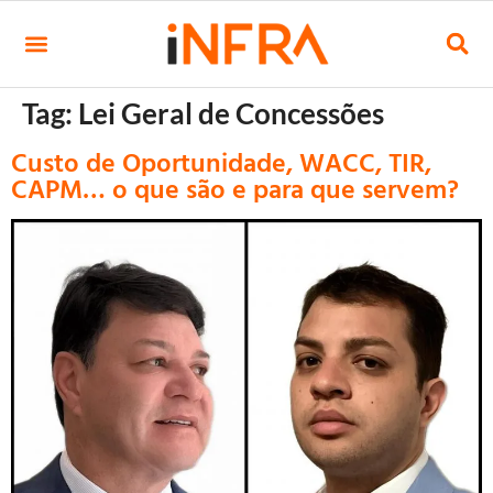
Tag:
Lei Geral de Concessões
Custo de Oportunidade, WACC, TIR,
CAPM… o que são e para que servem?