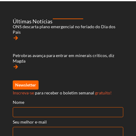
Últimas Notícias
ONS descarta plano emergencial no feriado do Dia dos
Pais
arrow_forward
Petrobras avança para entrar em minerais críticos, diz
Magda
arrow_forward
Newsletter
Inscreva-se
para receber o boletim semanal
gratuito!
Nome
Seu melhor e-mail