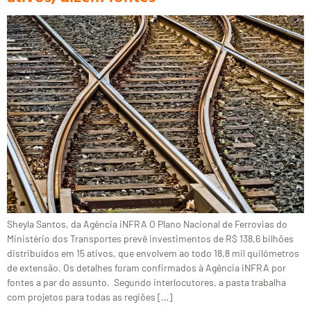
Sheyla Santos, da Agência iNFRA O Plano Nacional de Ferrovias do
Ministério dos Transportes prevê investimentos de R$ 138,6 bilhões
distribuídos em 15 ativos, que envolvem ao todo 18,8 mil quilômetros
de extensão. Os detalhes foram confirmados à Agência iNFRA por
fontes a par do assunto. Segundo interlocutores, a pasta trabalha
com projetos para todas as regiões […]