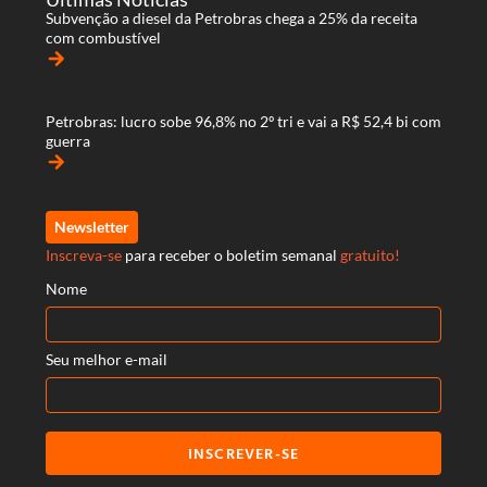
Subvenção a diesel da Petrobras chega a 25% da receita
com combustível
arrow_forward
Petrobras: lucro sobe 96,8% no 2º tri e vai a R$ 52,4 bi com
guerra
arrow_forward
Newsletter
Inscreva-se
para receber o boletim semanal
gratuito!
Nome
Seu melhor e-mail
INSCREVER-SE