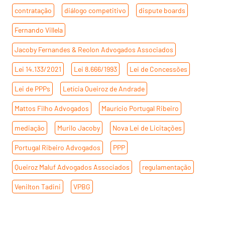
contratação
,
diálogo competitivo
,
dispute boards
,
Fernando Villela
,
Jacoby Fernandes & Reolon Advogados Associados
,
Lei 14.133/2021
,
Lei 8.666/1993
,
Lei de Concessões
,
Lei de PPPs
,
Letícia Queiroz de Andrade
,
Mattos Filho Advogados
,
Maurício Portugal Ribeiro
,
mediação
,
Murilo Jacoby
,
Nova Lei de Licitações
,
Portugal Ribeiro Advogados
,
PPP
,
Queiroz Maluf Advogados Associados
,
regulamentação
,
Venilton Tadini
,
VPBG