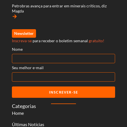
Petrobras avança para entrar em minerais críticos, diz
Magda
arrow_forward
Newsletter
Inscreva-se
para receber o boletim semanal
gratuito!
Nome
Seu melhor e-mail
INSCREVER-SE
Categorias
Home
Últimas Notícias