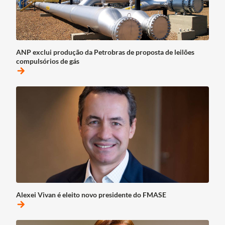
ANP exclui produção da Petrobras de proposta de leilões
compulsórios de gás
arrow_forward
Alexei Vivan é eleito novo presidente do FMASE
arrow_forward