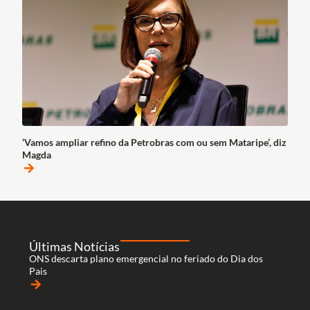
‘Vamos ampliar refino da Petrobras com ou sem Mataripe’, diz
Magda
arrow_forward
Últimas Notícias
ONS descarta plano emergencial no feriado do Dia dos
Pais
arrow_forward