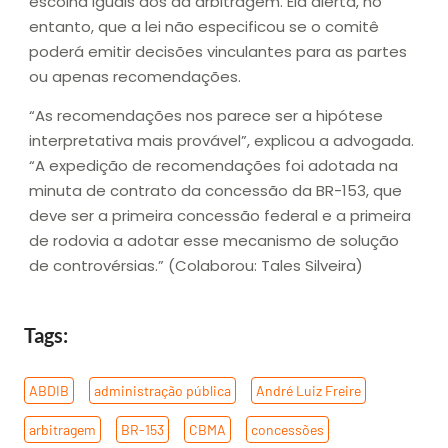
escolha iguais aos da arbitragem. Ela alerta, no
entanto, que a lei não especificou se o comitê
poderá emitir decisões vinculantes para as partes
ou apenas recomendações.
“As recomendações nos parece ser a hipótese
interpretativa mais provável”, explicou a advogada.
“A expedição de recomendações foi adotada na
minuta de contrato da concessão da BR-153, que
deve ser a primeira concessão federal e a primeira
de rodovia a adotar esse mecanismo de solução
de controvérsias.” (Colaborou: Tales Silveira)
Tags:
ABDIB
,
administração pública
,
André Luiz Freire
,
arbitragem
,
BR-153
,
CBMA
,
concessões
,