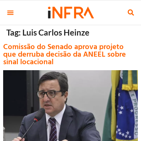
Tag:
Luis Carlos Heinze
Comissão do Senado aprova projeto
que derruba decisão da ANEEL sobre
sinal locacional