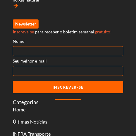
arrow_forward
Newsletter
Inscreva-se
para receber o boletim semanal
gratuito!
Nome
Seu melhor e-mail
INSCREVER-SE
Categorias
Home
Últimas Notícias
iNFRA Transporte