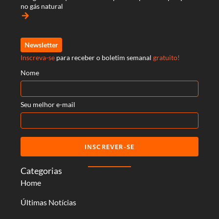
no gás natural
arrow_forward
Newsletter
Inscreva-se
para receber o boletim semanal
gratuito!
Nome
Seu melhor e-mail
INSCREVER-SE
Categorias
Home
Últimas Notícias