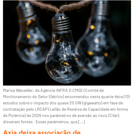
Marisa Wanzeller, da Agência iNFRA O CMSE (Comitê de
Monitoramento do Setor Elétrico) encomendou nesta quarta-feira (13)
estudos sobre o impacto dos quase 20 GW (gigawatts) em fase de
contratação pelo LRCAP (Leilão de Reserva de Capacidade em forma
de Potência) de 2026 nos parâmetros de aversão ao risco (CVar),
disseram fontes. Esses parâmetros, que […]
Axia deixa associação de