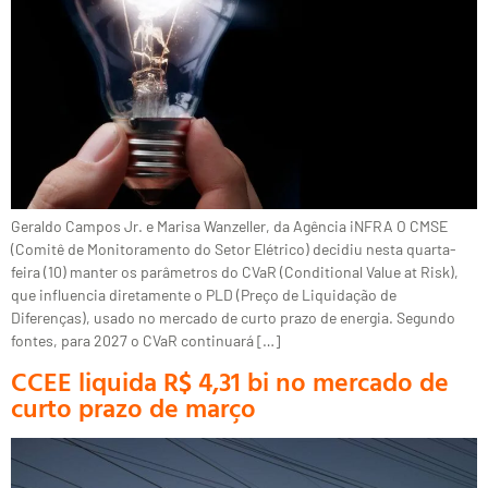
Geraldo Campos Jr. e Marisa Wanzeller, da Agência iNFRA O CMSE
(Comitê de Monitoramento do Setor Elétrico) decidiu nesta quarta-
feira (10) manter os parâmetros do CVaR (Conditional Value at Risk),
que influencia diretamente o PLD (Preço de Liquidação de
Diferenças), usado no mercado de curto prazo de energia. Segundo
fontes, para 2027 o CVaR continuará […]
CCEE liquida R$ 4,31 bi no mercado de
curto prazo de março