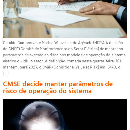
Geraldo Campos Jr. e Marisa Wanzeller, da Agência iNFRA A decisão
do CMSE (Comitê de Monitoramento do Setor Elétrico) de manter os
parâmetros de aversão ao risco nos modelos de operação do sistema
elétrico dividiu o setor. A definição, tomada nesta quarta-feira (10),
mantém, para 2027, o CVaR (Conditional Value at Risk) em 15/40, o
[…]
CMSE decide manter parâmetros de
risco de operação do sistema