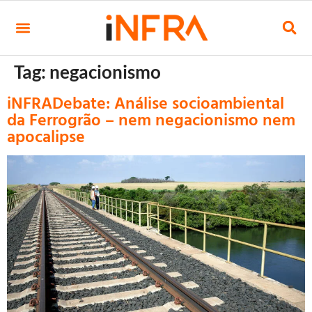
Tag:
negacionismo
iNFRADebate: Análise socioambiental
da Ferrogrão – nem negacionismo nem
apocalipse