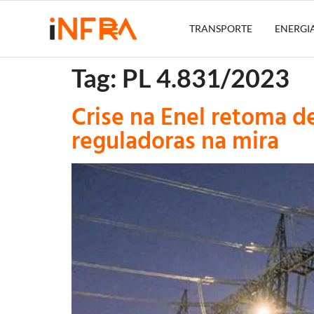
TRANSPORTE
ENERGI
Tag:
PL 4.831/2023
Crise na Enel retoma d
reguladoras na mira