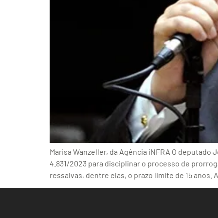
Marisa Wanzeller, da Agência iNFRA O deputado Joã
4.831/2023 para disciplinar o processo de prorro
ressalvas, dentre elas, o prazo limite de 15 ano