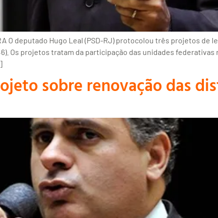
RA O deputado Hugo Leal (PSD-RJ) protocolou três projetos de l
446). Os projetos tratam da participação das unidades federativa
]
jeto sobre renovação das dist