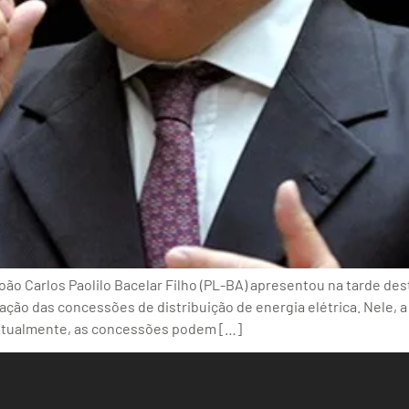
o Carlos Paolilo Bacelar Filho (PL-BA) apresentou na tarde desta 
gação das concessões de distribuição de energia elétrica. Nele,
s. Atualmente, as concessões podem […]