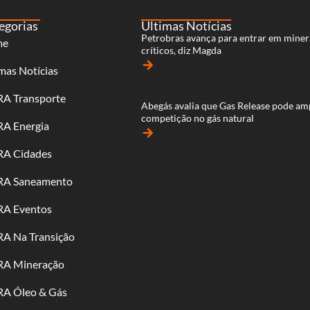
egorias
Últimas Notícias
Petrobras avança para entrar em miner
me
críticos, diz Magda
arrow_forward
mas Notícias
RA Transporte
Abegás avalia que Gas Release pode am
competição no gás natural
RA Energia
arrow_forward
RA Cidades
RA Saneamento
RA Eventos
RA Na Transição
RA Mineração
RA Óleo & Gás