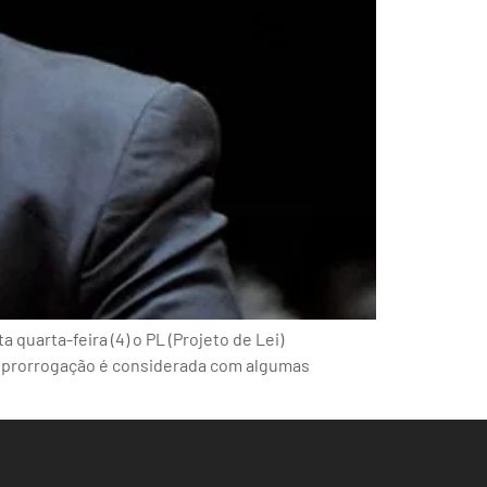
quarta-feira (4) o PL (Projeto de Lei)
 a prorrogação é considerada com algumas