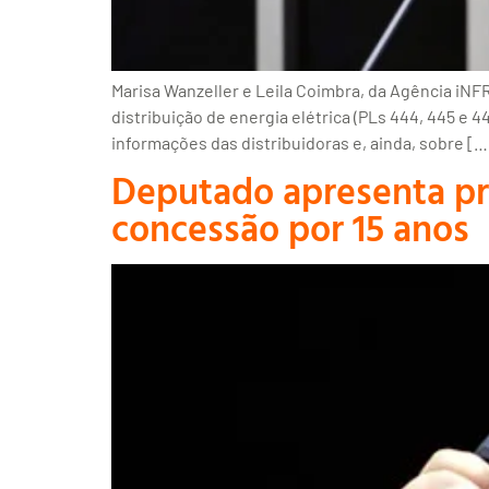
Marisa Wanzeller e Leila Coimbra, da Agência iNF
distribuição de energia elétrica (PLs 444, 445 e 
informações das distribuidoras e, ainda, sobre […
Deputado apresenta pro
concessão por 15 anos