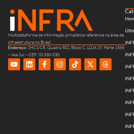
Cat
Ho
Últi
Multiplataforma de informação jornalística referência na área de
infraestrutura no Brasil
iNF
Endereço:
SHCS/CR, Quadra 502, Bloco C, LOJA 37, Parte 1588
iNF
– Asa Sul – CEP: 70.330-530
iNF
iNF
iNF
iNF
iNF
iNF