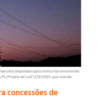
 Câmara dos Deputados após nova crise envolvendo
 PL (Projeto de Lei) 1.272/2024, que visa dar
ra concessões de