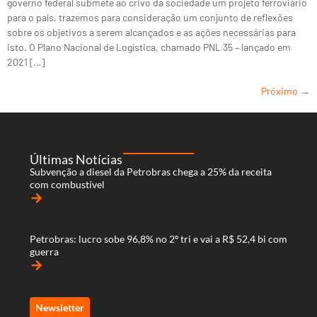
governo federal submete ao crivo da sociedade um projeto ferroviário
para o país, trazemos para consideração um conjunto de reflexões
sobre os objetivos a serem alcançados e as ações necessárias para
isto. O Plano Nacional de Logística, chamado PNL 35 – lançado em
2021 […]
Próximo
→
Últimas Notícias
Subvenção a diesel da Petrobras chega a 25% da receita
com combustível
arrow_forward
Petrobras: lucro sobe 96,8% no 2º tri e vai a R$ 52,4 bi com
guerra
arrow_forward
Newsletter