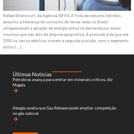
Rafael Bitencourt, da Agência iNFRA A frota de veículos híbridos
assumiu a liderança do consumo de terras raras no Brasil,
ultrapassando a geração de energia eólica na demanda por esses
insumos que são alvo de disputa geopolítica. A previsão é de que até
2050 os carros elétricos tomem a segunda posição, com o segmento
eólico […]
Últimas Notícias
Petrobras avança para entrar em minerais críticos, diz
Magda
arrow_forward
Abegás avalia que Gas Release pode ampliar competição
no gás natural
arrow_forward