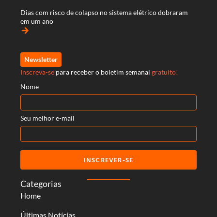
Dias com risco de colapso no sistema elétrico dobraram
em um ano
arrow_forward
Newsletter
Inscreva-se
para receber o boletim semanal
gratuito!
Nome
Seu melhor e-mail
INSCREVER-SE
Categorias
Home
Últimas Notícias