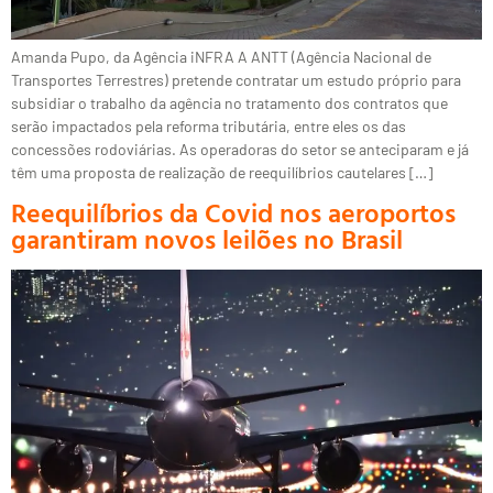
Amanda Pupo, da Agência iNFRA A ANTT (Agência Nacional de
Transportes Terrestres) pretende contratar um estudo próprio para
subsidiar o trabalho da agência no tratamento dos contratos que
serão impactados pela reforma tributária, entre eles os das
concessões rodoviárias. As operadoras do setor se anteciparam e já
têm uma proposta de realização de reequilíbrios cautelares […]
Reequilíbrios da Covid nos aeroportos
garantiram novos leilões no Brasil