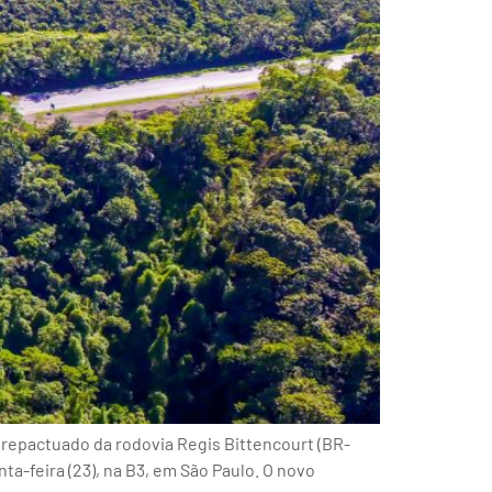
 repactuado da rodovia Regis Bittencourt (BR-
ta-feira (23), na B3, em São Paulo. O novo