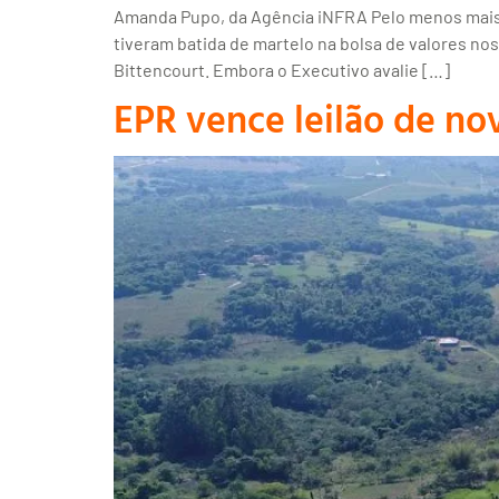
Amanda Pupo, da Agência iNFRA Pelo menos mais q
tiveram batida de martelo na bolsa de valores nos
Bittencourt. Embora o Executivo avalie […]
EPR vence leilão de no