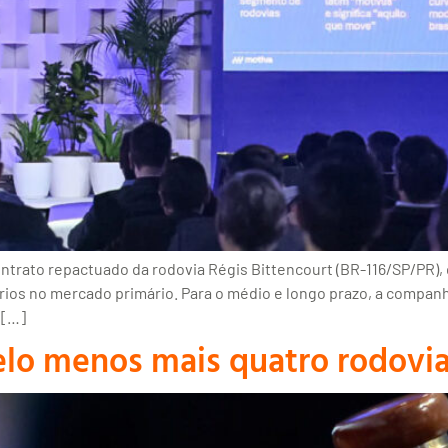
ontrato repactuado da rodovia Régis Bittencourt (BR-116/SP/PR),
rios no mercado primário. Para o médio e longo prazo, a companh
 […]
pelo menos mais quatro rodovi