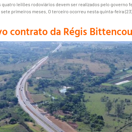
uatro leilões rodoviários devem ser realizados pelo governo fe
 sete primeiros meses. O terceiro ocorreu nesta quinta-feira (23
vo contrato da Régis Bittencou