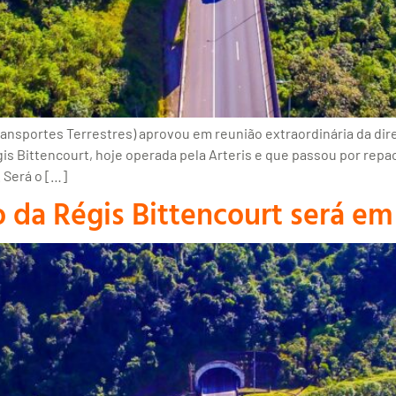
nsportes Terrestres) aprovou em reunião extraordinária da direto
gis Bittencourt, hoje operada pela Arteris e que passou por re
. Será o […]
 da Régis Bittencourt será em