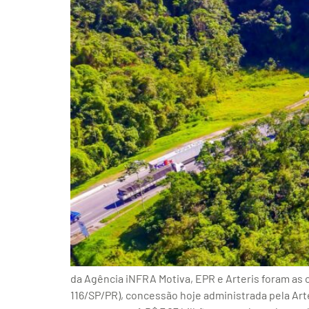
da Agência iNFRA Motiva, EPR e Arteris foram as
116/SP/PR), concessão hoje administrada pela Arte