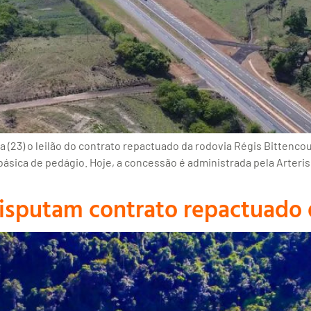
 (23) o leilão do contrato repactuado da rodovia Régis Bittenco
básica de pedágio. Hoje, a concessão é administrada pela Arteri
disputam contrato repactuado 