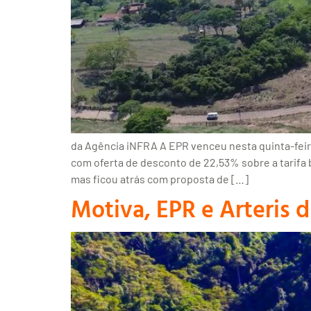
da Agência iNFRA A EPR venceu nesta quinta-feira
com oferta de desconto de 22,53% sobre a tarifa 
mas ficou atrás com proposta de […]
Motiva, EPR e Arteris 