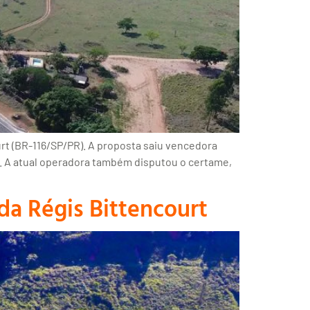
urt (BR-116/SP/PR). A proposta saiu vencedora
s. A atual operadora também disputou o certame,
da Régis Bittencourt