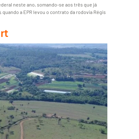
deral neste ano, somando-se aos três que já
), quando a EPR levou o contrato da rodovia Régis
rt