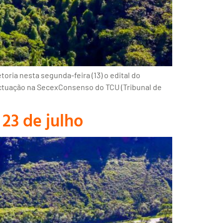
ria nesta segunda-feira (13) o edital do
pactuação na SecexConsenso do TCU (Tribunal de
 23 de julho