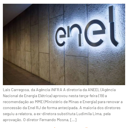
Lais Carregosa, da Agência iNFRA A diretoria da ANEEL (Agência
Nacional de Energia Elétrica) aprovou nesta terça-feira (19) a
recomendação ao MME (Ministério de Minas e Energia) para renovar a
concessão da Enel RJ de forma antecipada. A maioria dos diretores
seguiu a relatora, a ex-diretora substituta Ludimila Lima, pela
aprovação. O diretor Fernando Mosna, […]