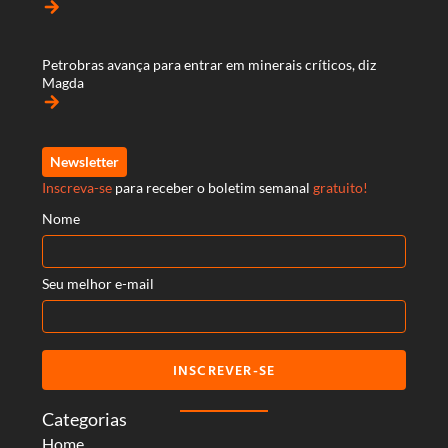
arrow_forward
Petrobras avança para entrar em minerais críticos, diz
Magda
arrow_forward
Newsletter
Inscreva-se
para receber o boletim semanal
gratuito!
Nome
Seu melhor e-mail
INSCREVER-SE
Categorias
Home