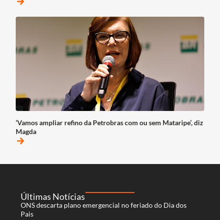
arrow_forward
‘Vamos ampliar refino da Petrobras com ou sem Mataripe’, diz
Magda
arrow_forward
Últimas Notícias
ONS descarta plano emergencial no feriado do Dia dos
Pais