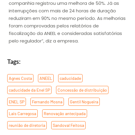
companhia registrou uma melhora de 50%. Já as
interrupções com mais de 24 horas de duração
reduziram em 90% no mesmo período. As melhorias
foram comprovadas pelos relatórios de
fiscalização da ANEEL e consideradas satisfatórias
pelo regulador”, diz a empresa.
Tags:
Agnes Costa
,
ANEEL
,
caducidade
,
caducidade da Enel SP
,
Concessão de distribuição
,
ENEL SP
,
Fernando Mosna
,
Gentil Nogueira
,
Lais Carregosa
,
Renovação antecipada
,
reunião de diretoria
,
Sandoval Feitosa