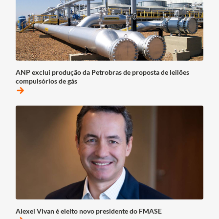
ANP exclui produção da Petrobras de proposta de leilões
compulsórios de gás
arrow_forward
Alexei Vivan é eleito novo presidente do FMASE