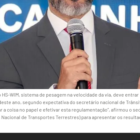
 HS-WIM, sistema de pesagem na velocidade da via, deve entrar
ste ano, segundo expectativa do secretário nacional de Trânsit
a coisa no papel e efetivar esta regulamentação”, afirmou o secre
acional de Transportes Terrestres) para apresentar os resultad