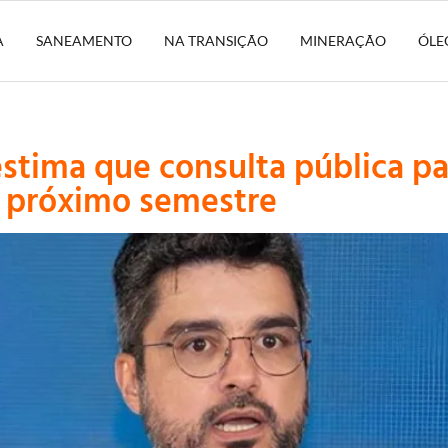
A
SANEAMENTO
NA TRANSIÇÃO
MINERAÇÃO
ÓLE
 estima que consulta pública 
 próximo semestre