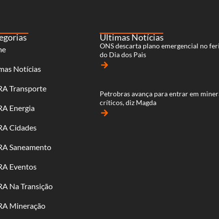
egorias
Últimas Notícias
ONS descarta plano emergencial no fer
me
do Dia dos Pais
arrow_forward
mas Notícias
RA Transporte
Petrobras avança para entrar em miner
críticos, diz Magda
RA Energia
arrow_forward
RA Cidades
RA Saneamento
RA Eventos
RA Na Transição
RA Mineração