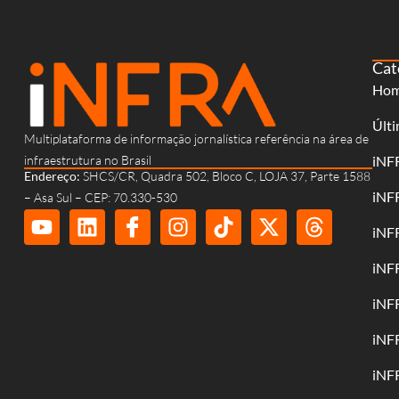
Cat
Ho
Últi
Multiplataforma de informação jornalística referência na área de
infraestrutura no Brasil
iNF
Endereço:
SHCS/CR, Quadra 502, Bloco C, LOJA 37, Parte 1588
iNF
– Asa Sul – CEP: 70.330-530
iNF
iNF
iNF
iNF
iNF