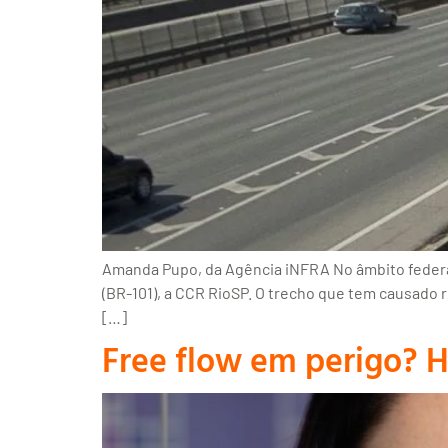
Amanda Pupo, da Agência iNFRA No âmbito federal
(BR-101), a CCR RioSP. O trecho que tem causado r
[…]
Free flow em perigo? H