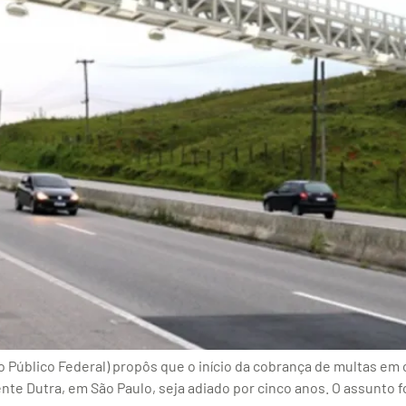
io Público Federal) propôs que o início da cobrança de multas 
ente Dutra, em São Paulo, seja adiado por cinco anos. O assunto 