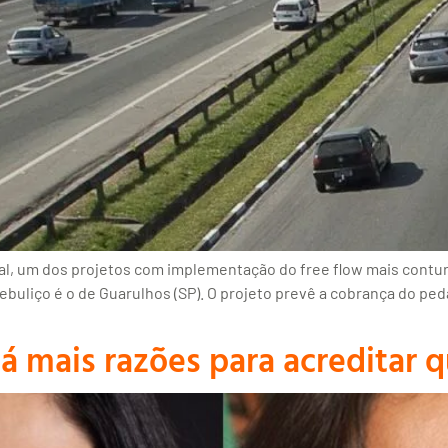
, um dos projetos com implementação do free flow mais contur
ebuliço é o de Guarulhos (SP). O projeto prevê a cobrança do ped
á mais razões para acreditar 