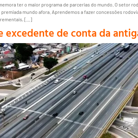
comemora ter o maior programa de parcerias do mundo. O setor r
l premiada mundo afora. Aprendemos a fazer concessões rodoviá
crementais, […]
e excedente de conta da anti