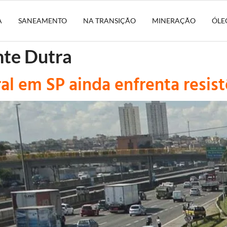
A
SANEAMENTO
NA TRANSIÇÃO
MINERAÇÃO
ÓLE
nte Dutra
al em SP ainda enfrenta resist