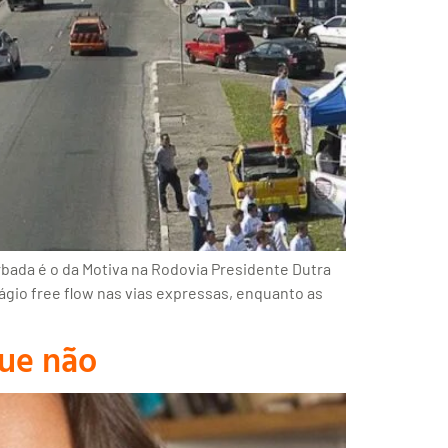
bada é o da Motiva na Rodovia Presidente Dutra
ágio free flow nas vias expressas, enquanto as
que não