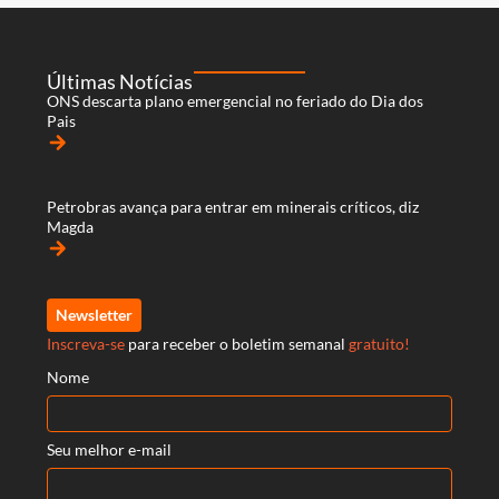
Últimas Notícias
ONS descarta plano emergencial no feriado do Dia dos
Pais
arrow_forward
Petrobras avança para entrar em minerais críticos, diz
Magda
arrow_forward
Newsletter
Inscreva-se
para receber o boletim semanal
gratuito!
Nome
Seu melhor e-mail