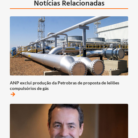
Notícias Relacionadas
ANP exclui produção da Petrobras de proposta de leilões
compulsórios de gás
arrow_forward