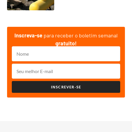
Inscreva-se
para receber o boletim semanal
gratuito!
INSCREVER-SE