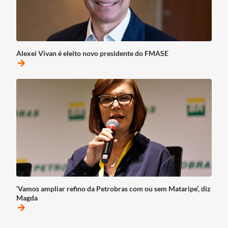
Alexei Vivan é eleito novo presidente do FMASE
arrow_forward
‘Vamos ampliar refino da Petrobras com ou sem Mataripe’, diz
Magda
arrow_forward