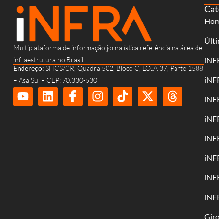
Cat
Ho
Últi
Multiplataforma de informação jornalística referência na área de
infraestrutura no Brasil
iNF
Endereço:
SHCS/CR, Quadra 502, Bloco C, LOJA 37, Parte 1588
iNF
– Asa Sul – CEP: 70.330-530
iNF
iNF
iNF
iNF
iNF
iNF
Gir