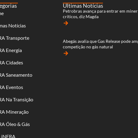
egorias
Últimas Notícias
Petrobras avança para entrar em miner
me
críticos, diz Magda
arrow_forward
mas Notícias
RA Transporte
Abegás avalia que Gas Release pode am
competição no gás natural
RA Energia
arrow_forward
RA Cidades
RA Saneamento
RA Eventos
RA Na Transição
RA Mineração
RA Óleo & Gás
o iNFRA