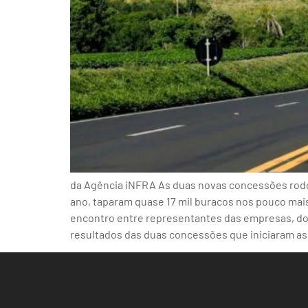
da Agência iNFRA As duas novas concessões rodov
ano, taparam quase 17 mil buracos nos pouco mai
encontro entre representantes das empresas, do 
resultados das duas concessões que iniciaram a