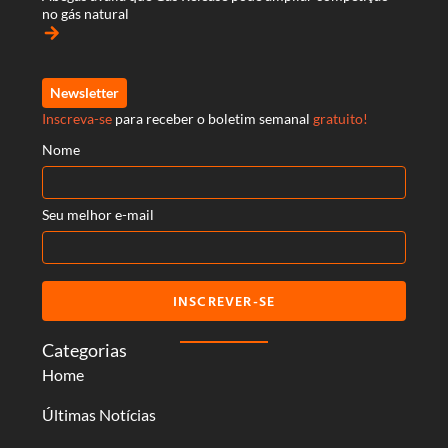
no gás natural
arrow_forward
Newsletter
Inscreva-se
para receber o boletim semanal
gratuito!
Nome
Seu melhor e-mail
INSCREVER-SE
Categorias
Home
Últimas Notícias