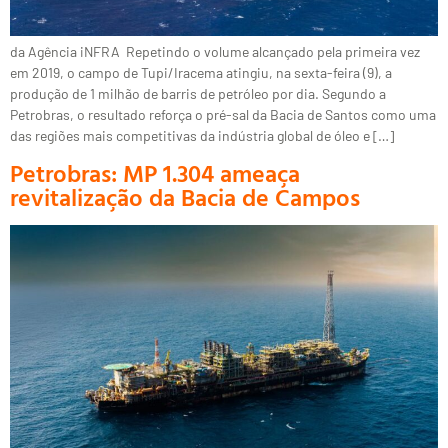
da Agência iNFRA Repetindo o volume alcançado pela primeira vez
em 2019, o campo de Tupi/Iracema atingiu, na sexta-feira (9), a
produção de 1 milhão de barris de petróleo por dia. Segundo a
Petrobras, o resultado reforça o pré-sal da Bacia de Santos como uma
das regiões mais competitivas da indústria global de óleo e […]
Petrobras: MP 1.304 ameaça
revitalização da Bacia de Campos