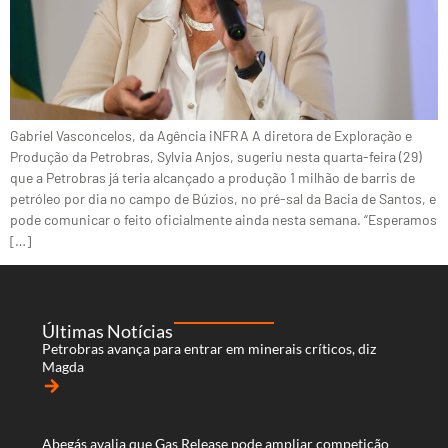
Gabriel Vasconcelos, da Agência iNFRA A diretora de Exploração e
Produção da Petrobras, Sylvia Anjos, sugeriu nesta quarta-feira (29)
que a Petrobras já teria alcançado a produção 1 milhão de barris de
petróleo por dia no campo de Búzios, no pré-sal da Bacia de Santos, e
pode comunicar o feito oficialmente ainda nesta semana. “Esperamos
[…]
Últimas Notícias
Petrobras avança para entrar em minerais críticos, diz
Magda
arrow_forward
Abegás avalia que Gas Release pode ampliar competição