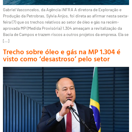
Gabriel Vasconcelos, da Agência iNFRA A diretora de Exploração e
Produção da Petrobras, Sylvia Anjos, foi direta ao afirmar nesta sexta-
feira (7) que os trechos relativos ao setor de óleo e gás na recém-
aprovada MP (Medida Provisória) 1.304 ameaçam a revitalização da
Bacia de Campos e trazem riscos a outros projetos da empresa. Ela se
[…]
Trecho sobre óleo e gás na MP 1.304 é
visto como ‘desastroso’ pelo setor