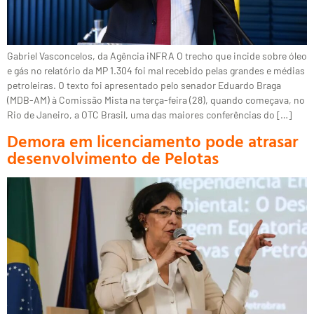
Gabriel Vasconcelos, da Agência iNFRA O trecho que incide sobre óleo
e gás no relatório da MP 1.304 foi mal recebido pelas grandes e médias
petroleiras. O texto foi apresentado pelo senador Eduardo Braga
(MDB-AM) à Comissão Mista na terça-feira (28), quando começava, no
Rio de Janeiro, a OTC Brasil, uma das maiores conferências do […]
Demora em licenciamento pode atrasar
desenvolvimento de Pelotas