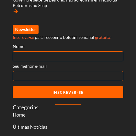
Petrobras no Seap
arrow_forward
Newsletter
Inscreva-se
para receber o boletim semanal
gratuito!
Nome
Seu melhor e-mail
INSCREVER-SE
Categorias
Home
Últimas Notícias