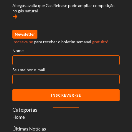
Abegás avalia que Gas Release pode ampliar competição
no gás natural
arrow_forward
Newsletter
Inscreva-se
para receber o boletim semanal
gratuito!
Nome
Seu melhor e-mail
INSCREVER-SE
Categorias
Home
Últimas Notícias