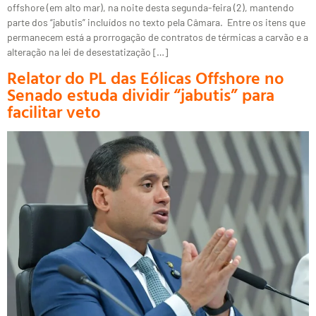
offshore (em alto mar), na noite desta segunda-feira (2), mantendo
parte dos “jabutis” incluídos no texto pela Câmara. Entre os itens que
permanecem está a prorrogação de contratos de térmicas a carvão e a
alteração na lei de desestatização […]
Relator do PL das Eólicas Offshore no
Senado estuda dividir “jabutis” para
facilitar veto