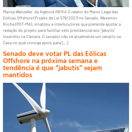
Marisa Wanzeller, da Agência iNFRA O relator do Marco Legal das
Eólicas Offshore (Projeto de Lei 576/2021) no Senado, Weverton
Rocha (PDT-MA), sinalizou a interlocutores que pretende ajustar a
redação do projeto para facilitar veto presidencial aos “jabutis”
inseridos na Câmara. O senador não vê atualmente um cenário na
Casa no qual consiga apoio para […]
Senado deve votar PL das Eólicas
Offshore na próxima semana e
tendência é que “jabutis” sejam
mantidos