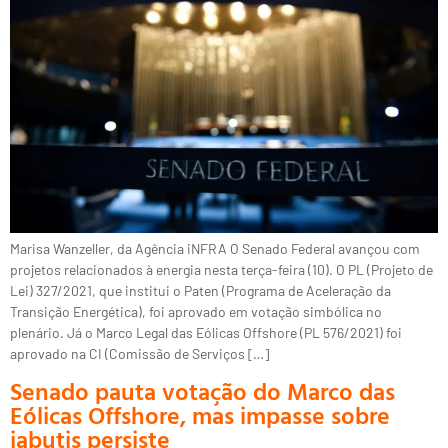
Marisa Wanzeller, da Agência iNFRA O Senado Federal avançou com
projetos relacionados à energia nesta terça-feira (10). O PL (Projeto de
Lei) 327/2021, que institui o Paten (Programa de Aceleração da
Transição Energética), foi aprovado em votação simbólica no
plenário. Já o Marco Legal das Eólicas Offshore (PL 576/2021) foi
aprovado na CI (Comissão de Serviços […]
Senado pauta votação do Marco das
Eólicas Offshore, mas impasse sobre
jabutis persiste