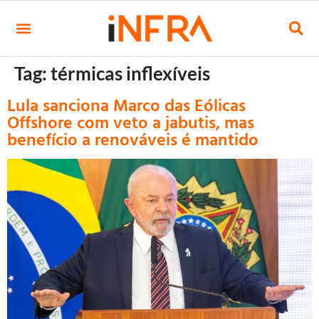
Tag:
térmicas inflexíveis
Lula sanciona Marco das Eólicas
Offshore com veto a jabutis, mas
benefício a renováveis é mantido