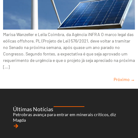
Marisa Wanzeller e Leila Coimbra, da Agência iNFRA O marco legal das
eólicas offshore, PL (Projeto de Lei) 576/2021, deve voltar a tramitar
no Senado na próxima semana, após quase um ano parado no
Congresso. Segundo fontes, a expectativa é que seja aprovado um
requerimento de urgência e que o projeto já seja apreciado na próxima
[…]
Próximo
→
Últimas Notícias
Petrobras avança para entrar em minerais críticos, diz
Magda
arrow_forward