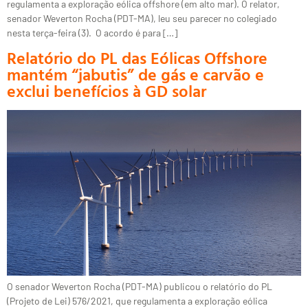
regulamenta a exploração eólica offshore (em alto mar). O relator,
senador Weverton Rocha (PDT-MA), leu seu parecer no colegiado
nesta terça-feira (3). O acordo é para […]
Relatório do PL das Eólicas Offshore
mantém “jabutis” de gás e carvão e
exclui benefícios à GD solar
O senador Weverton Rocha (PDT-MA) publicou o relatório do PL
(Projeto de Lei) 576/2021, que regulamenta a exploração eólica