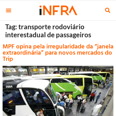
Tag:
transporte rodoviário
interestadual de passageiros
MPF opina pela irregularidade da “janela
extraordinária” para novos mercados do
Trip