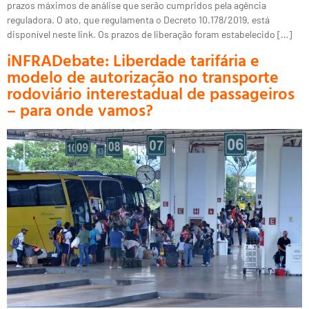
prazos máximos de análise que serão cumpridos pela agência
reguladora. O ato, que regulamenta o Decreto 10.178/2019, está
disponível neste link. Os prazos de liberação foram estabelecido […]
iNFRADebate: Liberdade tarifária e
modelo de autorização no transporte
rodoviário interestadual de passageiros
– para onde vamos?