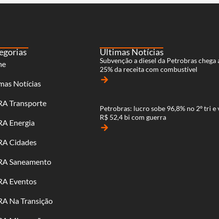
egorias
Últimas Notícias
Subvenção a diesel da Petrobras chega 
me
25% da receita com combustível
arrow_forward
mas Notícias
RA Transporte
Petrobras: lucro sobe 96,8% no 2º tri e 
R$ 52,4 bi com guerra
RA Energia
arrow_forward
RA Cidades
RA Saneamento
RA Eventos
RA Na Transição