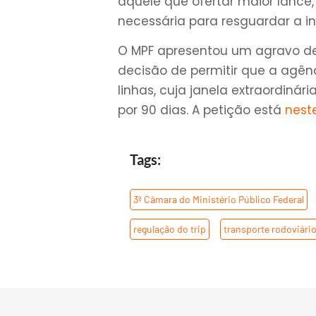
aquele que ofertar maior lance
necessária para resguardar a in
O MPF apresentou um agravo de 
decisão de permitir que a agênc
linhas, cuja janela extraordin
por 90 dias. A petição está
neste
Tags:
3ª Câmara do Ministério Público Federal
regulação do trip
,
transporte rodoviário