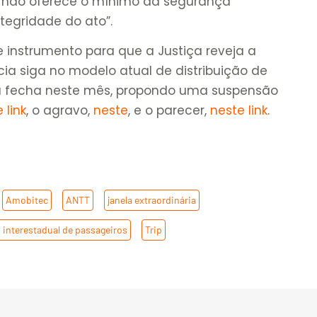
, não oferece o mínimo da segurança
tegridade do ato”.
instrumento para que a Justiça reveja a
ia siga no modelo atual de distribuição de
ária fecha neste mês, propondo uma suspensão
 link
, o agravo,
neste
, e o parecer,
neste link
.
,
Amobitec
,
ANTT
,
janela extraordinária
,
 interestadual de passageiros
,
Trip