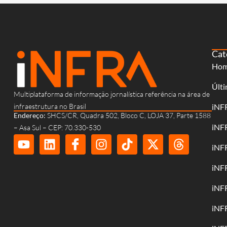
Cat
Ho
Últi
Multiplataforma de informação jornalística referência na área de
infraestrutura no Brasil
iNF
Endereço:
SHCS/CR, Quadra 502, Bloco C, LOJA 37, Parte 1588
iNF
– Asa Sul – CEP: 70.330-530
iNF
iNF
iNF
iNF