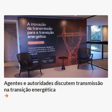
Agentes e autoridades discutem transmissão
na transição energética
arrow_forward