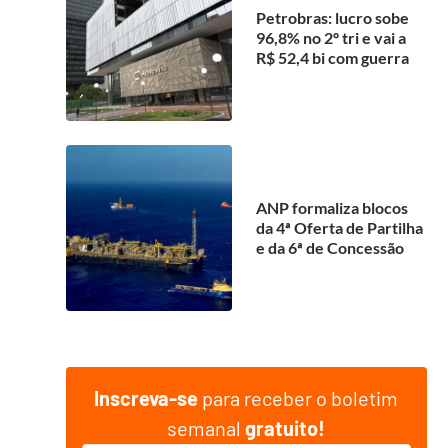
Petrobras: lucro sobe
96,8% no 2º tri e vai a
R$ 52,4 bi com guerra
ANP formaliza blocos
da 4ª Oferta de Partilha
e da 6ª de Concessão
Inscreva-se
para receber o boletim
semanal
gratuito!