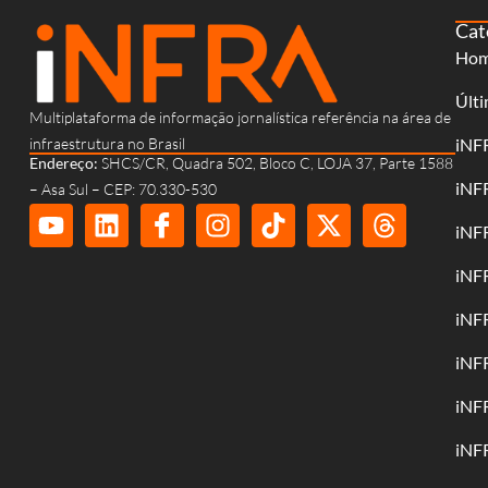
Cat
Ho
Últi
Multiplataforma de informação jornalística referência na área de
infraestrutura no Brasil
iNF
Endereço:
SHCS/CR, Quadra 502, Bloco C, LOJA 37, Parte 1588
iNF
– Asa Sul – CEP: 70.330-530
iNF
iNF
iNF
iNF
iNF
iNF