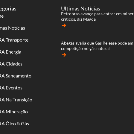
egorias
Últimas Notícias
Petrobras avança para entrar em miner
me
críticos, diz Magda
arrow_forward
mas Notícias
RA Transporte
Abegás avalia que Gas Release pode am
competição no gás natural
RA Energia
arrow_forward
RA Cidades
RA Saneamento
RA Eventos
RA Na Transição
RA Mineração
RA Óleo & Gás