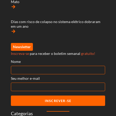
Mato
arrow_forward
Dias com risco de colapso no sistema elétrico dobraram
em um ano
arrow_forward
Newsletter
Inscreva-se
para receber o boletim semanal
gratuito!
Nome
Seu melhor e-mail
INSCREVER-SE
Categorias