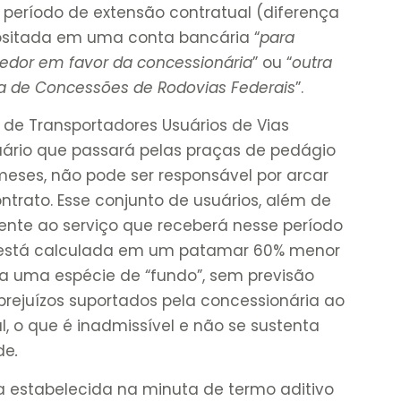
 período de extensão contratual (diferença
ositada em uma conta bancária “
para
edor em favor da concessionária
” ou “
outra
ma de Concessões de Rodovias Federais
”.
a de Transportadores Usuários de Vias
ário que passará pelas praças de pedágio
meses, não pode ser responsável por arcar
trato. Esse conjunto de usuários, além de
nte ao serviço que receberá nesse período
está calculada em um patamar 60% menor
ara uma espécie de “fundo”, sem previsão
 prejuízos suportados pela concessionária ao
l, o que é inadmissível e não se sustenta
de
.
ia estabelecida na minuta de termo aditivo