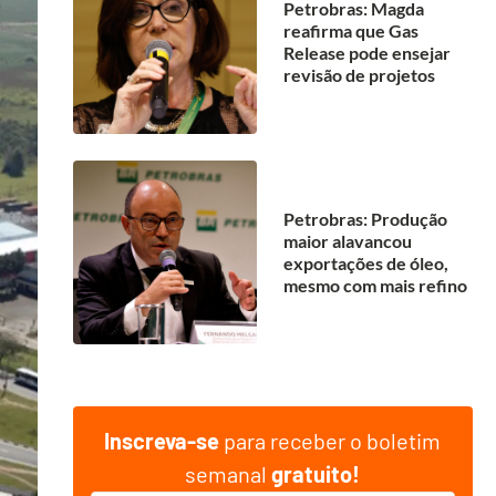
Petrobras: Magda
reafirma que Gas
Release pode ensejar
revisão de projetos
Petrobras: Produção
maior alavancou
exportações de óleo,
mesmo com mais refino
Inscreva-se
para receber o boletim
semanal
gratuito!