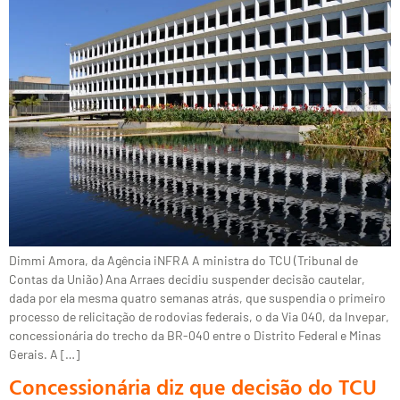
Dimmi Amora, da Agência iNFRA A ministra do TCU (Tribunal de
Contas da União) Ana Arraes decidiu suspender decisão cautelar,
dada por ela mesma quatro semanas atrás, que suspendia o primeiro
processo de relicitação de rodovias federais, o da Via 040, da Invepar,
concessionária do trecho da BR-040 entre o Distrito Federal e Minas
Gerais. A […]
Concessionária diz que decisão do TCU