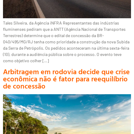
Tales Silveira, da Agência iNFRA Representantes das indústrias
fluminenses pediram que a ANTT (Agência Nacional de Transportes
Terrestres) determine que o edital de concessão da BR-
040/495/MG/RJ tenha como prioridade a construção da nova Subida
da Serra de Petrópolis. Os pedidos aconteceram na última sexta-feira
(10), durante a audiência pública sobre o processo. O evento teve
como objetivo colher […]
Arbitragem em rodovia decide que crise
econômica não é fator para reequilíbrio
de concessão