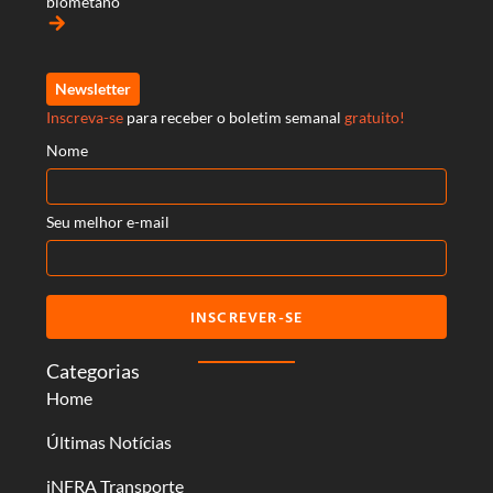
biometano
arrow_forward
Newsletter
Inscreva-se
para receber o boletim semanal
gratuito!
Nome
Seu melhor e-mail
INSCREVER-SE
Categorias
Home
Últimas Notícias
iNFRA Transporte