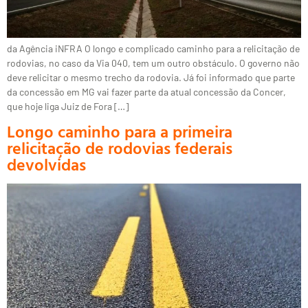
da Agência iNFRA O longo e complicado caminho para a relicitação de
rodovias, no caso da Via 040, tem um outro obstáculo. O governo não
deve relicitar o mesmo trecho da rodovia. Já foi informado que parte
da concessão em MG vai fazer parte da atual concessão da Concer,
que hoje liga Juiz de Fora […]
Longo caminho para a primeira
relicitação de rodovias federais
devolvidas