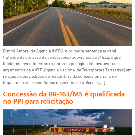
Dimmi Amora, da Agência iNFRA A primeira sentença arbitral
tratando de um caso de concessões rodoviárias da 3ª Etapa que
iniciaram investimentos e cobraram pedágios foi favorável aos
argumentos da ANTT (Agência Nacional de Transportes Terrestres) em
relação a dois pedidos de reequilíbrio da concessionária: o de
impacto da crise econômica no volume de tráfego e […]
Concessão da BR-163/MS é qualificada
no PPI para relicitação