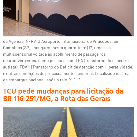
da Agência iNFRA O Aeroporto Internacional de Viracopos, em
Campinas (SP), inaugurou nesta quarta-feira (17) uma sala
multissensorial voltada ao acolhimento de passageiros
neurodivergentes, como pessoas com TEA (transtorno do espectro
autista), TDAH (Transtorno do Déficit de Atenção com Hiperatividade)
e outras condições de processamento sensorial. Localizado na área
de embarque nacional, após o raio-X, […]
TCU pede mudanças para licitação da
BR-116-251/MG, a Rota das Gerais