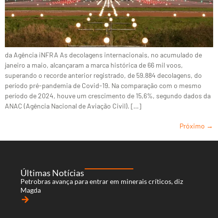
da Agência iNFRA As decolagens internacionais, no acumulado de
janeiro a maio, alcançaram a marca histórica de 66 mil voos,
superando o recorde anterior registrado, de 59.884 decolagens, do
período pré-pandemia de Covid-19. Na comparação com o mesmo
período de 2024, houve um crescimento de 15,6%, segundo dados da
ANAC (Agência Nacional de Aviação Civil). […]
Próximo
→
Últimas Notícias
Petrobras avança para entrar em minerais críticos, diz
Magda
arrow_forward