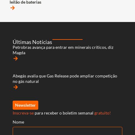
leilão de baterias
arrow_forward
Últimas Notícias
Petrobras avança para entrar em minerais críticos, diz
Magda
arrow_forward
Abegás avalia que Gas Release pode ampliar competição
no gás natural
arrow_forward
Newsletter
Inscreva-se
para receber o boletim semanal
gratuito!
Nome