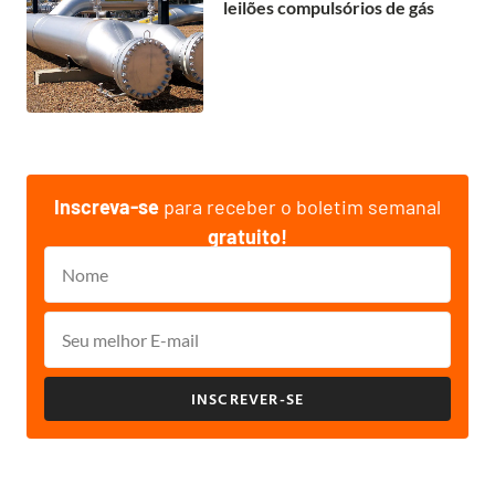
leilões compulsórios de gás
Inscreva-se
para receber o boletim semanal
gratuito!
INSCREVER-SE