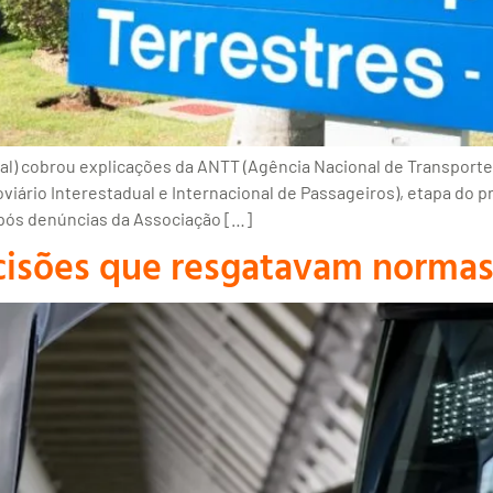
ral) cobrou explicações da ANTT (Agência Nacional de Transporte
doviário Interestadual e Internacional de Passageiros), etapa do
após denúncias da Associação […]
ecisões que resgatavam norma