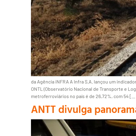
da Agência iNFRA A Infra S.A. lançou um indicador
ONTL (Observatório Nacional de Transporte e Logí
metroferroviários no país é de 26,72%, com 54 […
ANTT divulga panorama