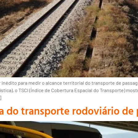
 inédito para medir o alcance territorial do transporte de passag
stica), o TSCI (Índice de Cobertura Espacial do Transporte) mos
]
 do transporte rodoviário de 