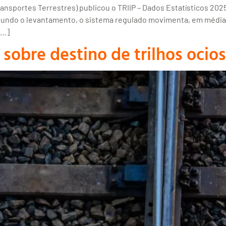
nsportes Terrestres) publicou o TRIIP – Dados Estatísticos 2025
egundo o levantamento, o sistema regulado movimenta, em média,
[…]
sobre destino de trilhos ocio