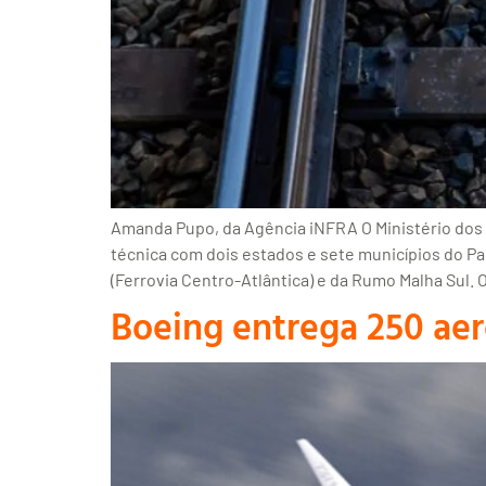
Amanda Pupo, da Agência iNFRA O Ministério dos 
técnica com dois estados e sete municípios do Par
(Ferrovia Centro-Atlântica) e da Rumo Malha Sul.
Boeing entrega 250 aer