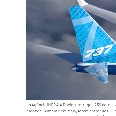
da Agência iNFRA A Boeing entregou 250 aeronav
passado. Somente em maio, foram entregues 60 av