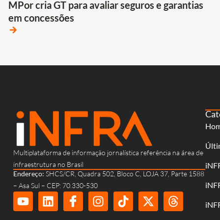
MPor cria GT para avaliar seguros e garantias
em concessões
arrow_forward
Cat
Ho
Últi
Multiplataforma de informação jornalística referência na área de
infraestrutura no Brasil
iNF
Endereço:
SHCS/CR, Quadra 502, Bloco C, LOJA 37, Parte 1588
iNF
– Asa Sul – CEP: 70.330-530
iNF