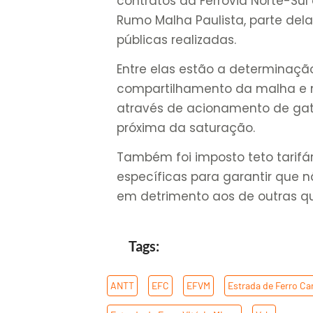
contratos da Ferrovia Norte-Su
Rumo Malha Paulista, parte de
públicas realizadas.
Entre elas estão a determinaçã
compartilhamento da malha e
através de acionamento de gati
próxima da saturação.
Também foi imposto teto tarifár
específicas para garantir que 
em detrimento aos de outras qu
Tags:
ANTT
,
EFC
,
EFVM
,
Estrada de Ferro Ca