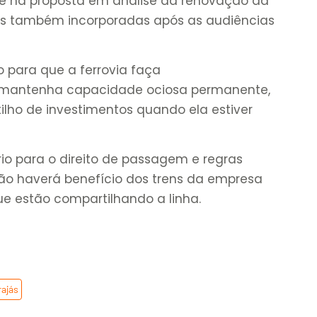
l e na proposta em análise da renovação da
las também incorporadas após as audiências
o para que a ferrovia faça
 mantenha capacidade ociosa permanente,
lho de investimentos quando ela estiver
io para o direito de passagem e regras
não haverá benefício dos trens da empresa
e estão compartilhando a linha.
rajás
,