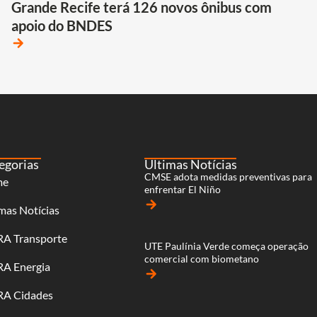
Grande Recife terá 126 novos ônibus com
apoio do BNDES
arrow_forward
egorias
Últimas Notícias
CMSE adota medidas preventivas para
me
enfrentar El Niño
arrow_forward
mas Notícias
RA Transporte
UTE Paulínia Verde começa operação
comercial com biometano
RA Energia
arrow_forward
RA Cidades