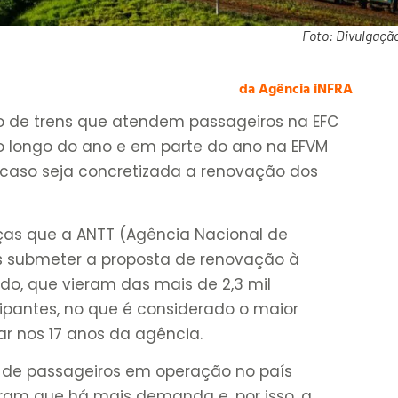
Foto: Divulgação
da Agência iNFRA
o de trens que atendem passageiros na EFC
ao longo do ano e em parte do ano na EFVM
), caso seja concretizada a renovação dos
as que a ANTT (Agência Nacional de
pós submeter a proposta de renovação à
do, que vieram das mais de 2,3 mil
icipantes, no que é considerado o maior
ar nos 17 anos da agência.
s de passageiros em operação no país
ram que há mais demanda e, por isso, a