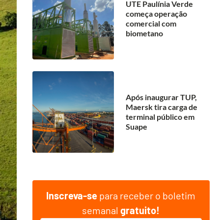
UTE Paulínia Verde
começa operação
comercial com
biometano
Após inaugurar TUP,
Maersk tira carga de
terminal público em
Suape
Inscreva-se
para receber o boletim
semanal
gratuito!