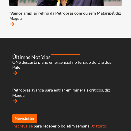
‘Vamos ampliar refino da Petrobras com ou sem Mataripe’, diz
Magda
arrow_forward
Últimas Notícias
ONS descarta plano emergencial no feriado do Dia dos
Pais
arrow_forward
Petrobras avança para entrar em minerais críticos, diz
Magda
arrow_forward
Newsletter
Inscreva-se
para receber o boletim semanal
gratuito!