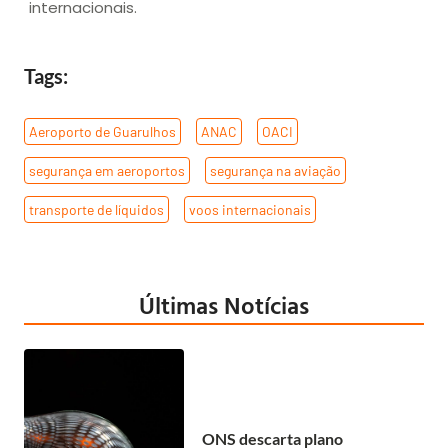
internacionais.
Tags:
Aeroporto de Guarulhos
,
ANAC
,
OACI
,
segurança em aeroportos
,
segurança na aviação
,
transporte de líquidos
,
voos internacionais
Últimas Notícias
ONS descarta plano