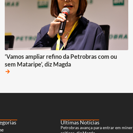
‘Vamos ampliar refino da Petrobras com ou
sem Mataripe’, diz Magda
arrow_forward
egorias
Últimas Notícias
Petrobras avança para entrar em miner
me
críticos, diz Magda