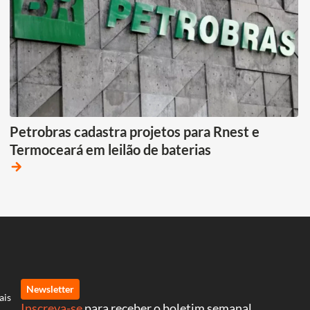
Petrobras cadastra projetos para Rnest e
Termoceará em leilão de baterias
arrow_forward
Newsletter
ais
Inscreva-se
para receber o boletim semanal