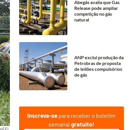
Abegás avalia que Gas
Release pode ampliar
competição no gás
natural
ANP exclui produção da
Petrobras de proposta
de leilões compulsórios
de gás
Inscreva-se
para receber o boletim
semanal
gratuito!
ANEEL