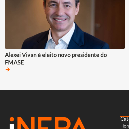
Alexei Vivan é eleito novo presidente do
FMASE
arrow_forward
Cat
Ho