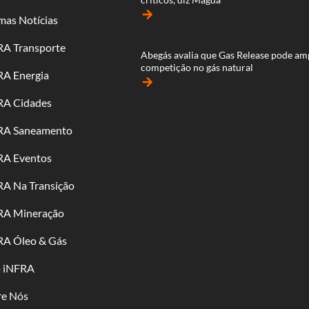
arrow_forward
mas Notícias
RA Transporte
Abegás avalia que Gas Release pode am
competição no gás natural
RA Energia
arrow_forward
RA Cidades
RA Saneamento
RA Eventos
RA Na Transição
RA Mineração
RA Óleo & Gás
o iNFRA
re Nós