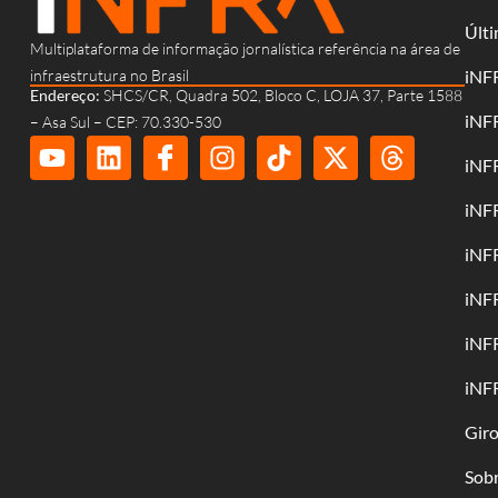
Últi
Multiplataforma de informação jornalística referência na área de
infraestrutura no Brasil
iNF
Endereço:
SHCS/CR, Quadra 502, Bloco C, LOJA 37, Parte 1588
iNF
– Asa Sul – CEP: 70.330-530
iNF
iNF
iNF
iNF
iNF
iNF
Gir
Sob