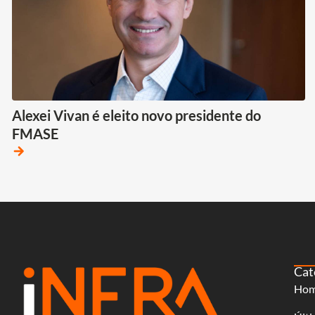
Alexei Vivan é eleito novo presidente do
FMASE
arrow_forward
Cat
Ho