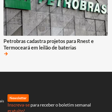
Petrobras cadastra projetos para Rnest e
Termoceará em leilão de baterias
arrow_forward
Newsletter
ais
Inscreva-se
para receber o boletim semanal
gratuito!