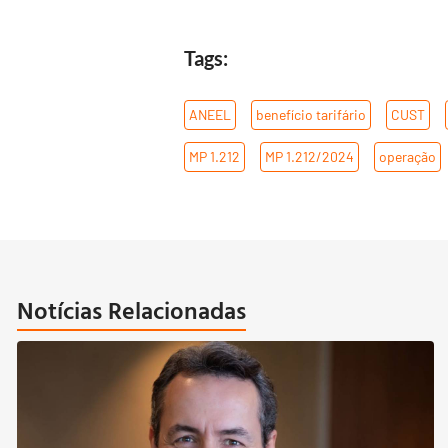
Tags:
ANEEL
,
benefício tarifário
,
CUST
,
MP 1.212
,
MP 1.212/2024
,
operação
Notícias Relacionadas