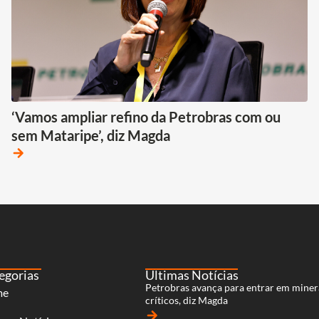
‘Vamos ampliar refino da Petrobras com ou
sem Mataripe’, diz Magda
arrow_forward
egorias
Últimas Notícias
Petrobras avança para entrar em miner
me
críticos, diz Magda
arrow_forward