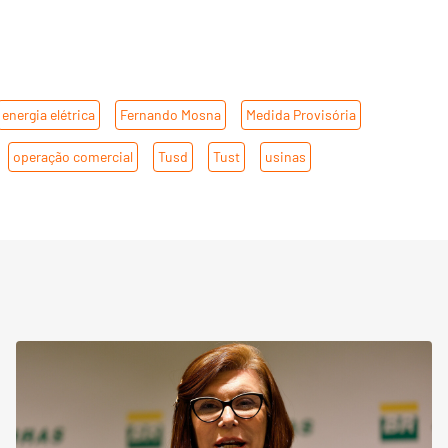
energia elétrica
,
Fernando Mosna
,
Medida Provisória
,
,
operação comercial
,
Tusd
,
Tust
,
usinas