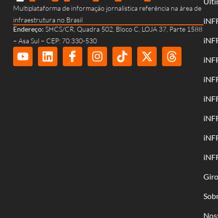
Últi
Multiplataforma de informação jornalística referência na área de
infraestrutura no Brasil
iNF
Endereço:
SHCS/CR, Quadra 502, Bloco C, LOJA 37, Parte 1588
iNF
– Asa Sul – CEP: 70.330-530
iNF
iNF
iNF
iNF
iNF
iNF
Gir
Sob
Nos