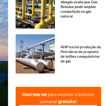
Abegás avalia que Gas
Release pode ampliar
competição no gás
natural
ANP exclui produção da
Petrobras de proposta
de leilões compulsórios
de gás
Inscreva-se
para receber o boletim
semanal
gratuito!