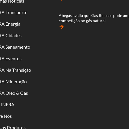
mas Notícias
RA Transporte
Abegás avalia que Gas Release pode am
competição no gás natural
RA Energia
arrow_forward
RA Cidades
RA Saneamento
RA Eventos
RA Na Transição
RA Mineração
RA Óleo & Gás
o iNFRA
re Nós
sos Produtos