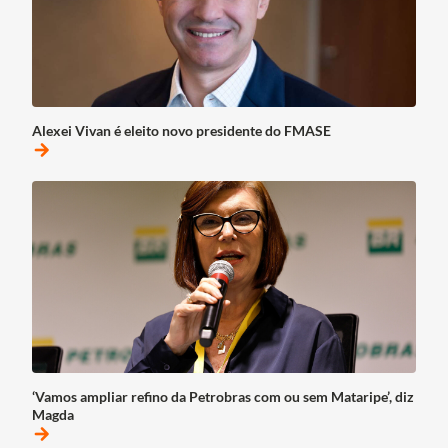
Alexei Vivan é eleito novo presidente do FMASE
arrow_forward
‘Vamos ampliar refino da Petrobras com ou sem Mataripe’, diz
Magda
arrow_forward