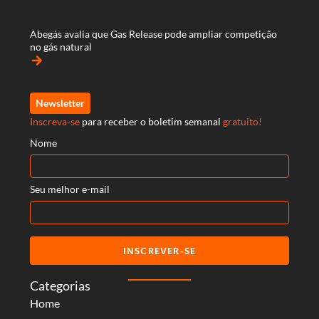
Abegás avalia que Gas Release pode ampliar competição
no gás natural
arrow_forward
Newsletter
Inscreva-se
para receber o boletim semanal
gratuito!
Nome
Seu melhor e-mail
INSCREVER-SE
Categorias
Home