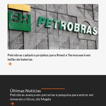
Petrobras cadastra projetos para Rnest e Termoceará em
leilão de baterias
arrow_forward
Últimas Notícias
Petrobras avança em parcerias e pesquisa para entrar em
minerais críticos, diz Magda
arrow_forward