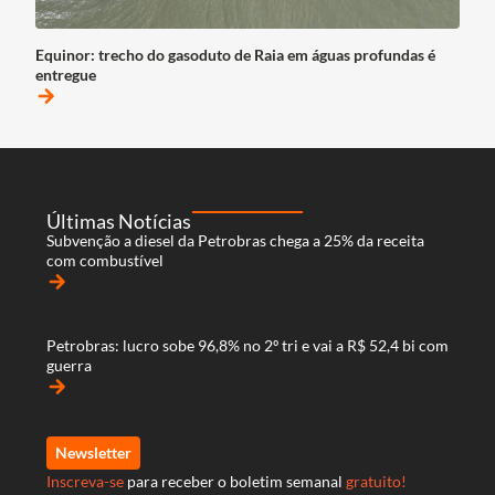
Equinor: trecho do gasoduto de Raia em águas profundas é
entregue
arrow_forward
Últimas Notícias
Subvenção a diesel da Petrobras chega a 25% da receita
com combustível
arrow_forward
Petrobras: lucro sobe 96,8% no 2º tri e vai a R$ 52,4 bi com
guerra
arrow_forward
Newsletter
Inscreva-se
para receber o boletim semanal
gratuito!