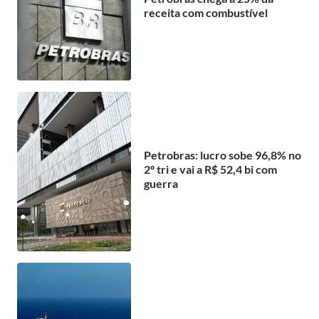
receita com combustível
Petrobras: lucro sobe 96,8% no
2º tri e vai a R$ 52,4 bi com
guerra