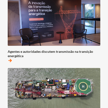
Agentes e autoridades discutem transmissão na transição
energética
arrow_forward