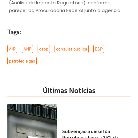
(Análise de Impacto Regulatório), conforme
parecer da Procuradoria Federal junto à agência.
Tags:
AIR
,
ANP
,
capp
,
consulta pública
,
E&P
,
petróleo e gás
Últimas Notícias
Subvenção a diesel da
Petrobras chega a 25% da