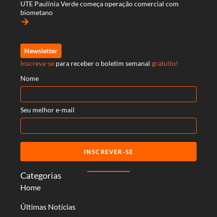
UTE Paulínia Verde começa operação comercial com
biometano
arrow_forward
Newsletter
Inscreva-se
para receber o boletim semanal
gratuito!
Nome
Seu melhor e-mail
INSCREVER-SE
Categorias
Home
Últimas Notícias