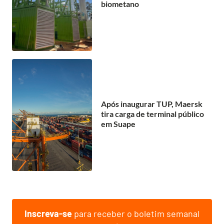
biometano
Após inaugurar TUP, Maersk
tira carga de terminal público
em Suape
Inscreva-se
para receber o boletim semanal