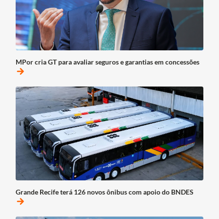
MPor cria GT para avaliar seguros e garantias em concessões
arrow_forward
Grande Recife terá 126 novos ônibus com apoio do BNDES
arrow_forward