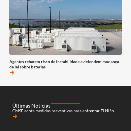
Agentes rebatem risco de instabilidade e defendem mudança
de lei sobre baterias
arrow_forward
Últimas Notícias
CMSE adota medidas preventivas para enfrentar El Niño
arrow_forward