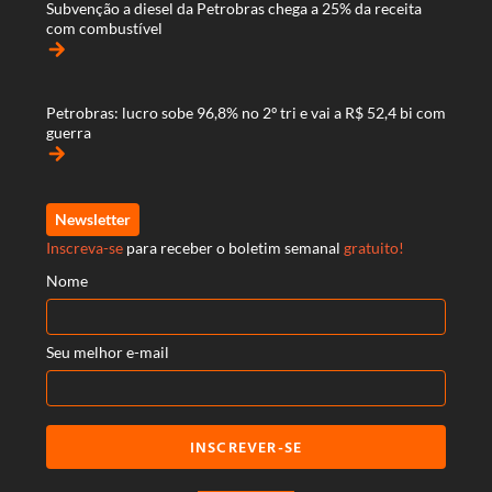
Subvenção a diesel da Petrobras chega a 25% da receita
com combustível
arrow_forward
Petrobras: lucro sobe 96,8% no 2º tri e vai a R$ 52,4 bi com
guerra
arrow_forward
Newsletter
Inscreva-se
para receber o boletim semanal
gratuito!
Nome
Seu melhor e-mail
INSCREVER-SE