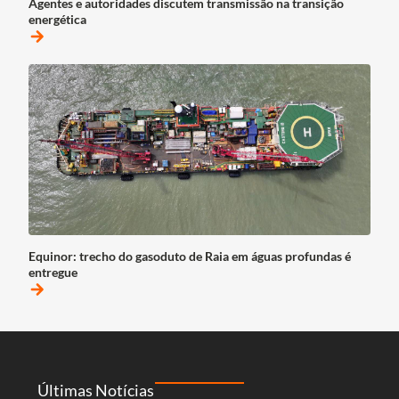
Agentes e autoridades discutem transmissão na transição
energética
arrow_forward
Equinor: trecho do gasoduto de Raia em águas profundas é
entregue
arrow_forward
Últimas Notícias