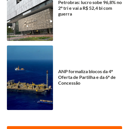
Petrobras: lucro sobe 96,8% no
2º tri e vai a R$ 52,4 bi com
guerra
ANP formaliza blocos da 4ª
Oferta de Partilha e da 6ª de
Concessão