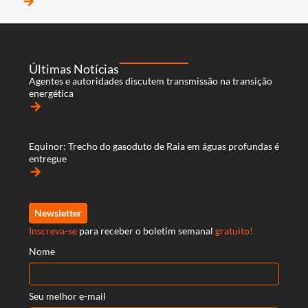
arrow_forward
Últimas Notícias
Agentes e autoridades discutem transmissão na transição
energética
arrow_forward
Equinor: Trecho do gasoduto de Raia em águas profundas é
entregue
arrow_forward
Newsletter
Inscreva-se
para receber o boletim semanal
gratuito!
Nome
Seu melhor e-mail