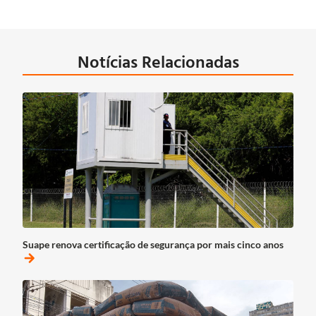
Notícias Relacionadas
Suape renova certificação de segurança por mais cinco anos
arrow_forward