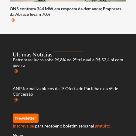
ONS contrata 344 MW em resposta da demanda; Empresas
da Abrace levam 70%
arrow_forward
Últimas Notícias
Petrobras: lucro sobe 96,8% no 2º tri e vai a R$ 52,4 bi com
guerra
arrow_forward
ANP formaliza blocos da 4ª Oferta de Partilha e da 6ª de
Concessão
arrow_forward
Newsletter
Inscreva-se
para receber o boletim semanal
gratuito!
Nome