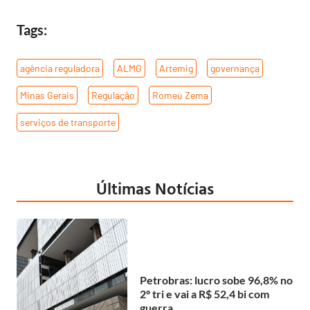
Tags:
agência reguladora
,
ALMG
,
Artemig
,
governança
,
Minas Gerais
,
Regulação
,
Romeu Zema
,
serviços de transporte
Últimas Notícias
Petrobras: lucro sobe 96,8% no
2º tri e vai a R$ 52,4 bi com
guerra