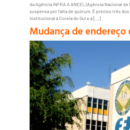
da Agência iNFRA A ANEEL (Agência Nacional de Ener
suspensa por falta de quórum. É preciso três dos
institucional à Coreia do Sul e a […]
Mudança de endereço da