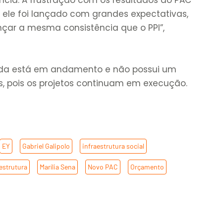
: ele foi lançado com grandes expectativas,
çar a mesma consistência que o PPI”,
nda está em andamento e não possui um
s, pois os projetos continuam em execução.
EY
,
Gabriel Galipolo
,
infraestrutura social
,
estrutura
,
Marília Sena
,
Novo PAC
,
Orçamento
,