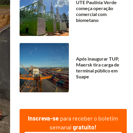
UTE Paulínia Verde
começa operação
comercial com
biometano
Após inaugurar TUP,
Maersk tira carga de
terminal público em
Suape
Inscreva-se
para receber o boletim
semanal
gratuito!