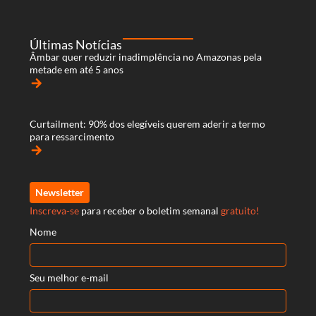
Últimas Notícias
Âmbar quer reduzir inadimplência no Amazonas pela
metade em até 5 anos
arrow_forward
Curtailment: 90% dos elegíveis querem aderir a termo
para ressarcimento
arrow_forward
Newsletter
Inscreva-se
para receber o boletim semanal
gratuito!
Nome
Seu melhor e-mail