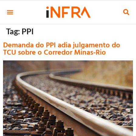
Tag:
PPI
Demanda do PPI adia julgamento do
TCU sobre o Corredor Minas-Rio