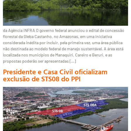
da Agência iNFRA O governo federal anunciou o edital de concessão
florestal da Gleba Castanho, no Amazonas, em uma iniciativa
considerada inédita por incluir, pela primeira vez, uma área pública
não destinada ao modelo federal de manejo sustentável. A área está
localizada nos municípios de Manaquiri, Careiro e Beruri, e as
propostas poderão ser apresentadas […]
Presidente e Casa Civil oficializam
exclusão de STS08 do PPI